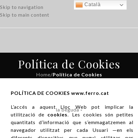
Català
Skip to navigation
Skip to main content
Política de Cookies
Home
/
Política de Cookies
POLÍTICA DE COOKIES
www.ferro.cat
L’accés a aquest Lloc Web pot implicar la
la beguda
-
utilització de
cookies
. Les cookies són petites
quantitats d’informació que s’emmagatzemen al
navegador utilitzat per cada Usuari —en els
diferents dispositius que pugui utilitzar per